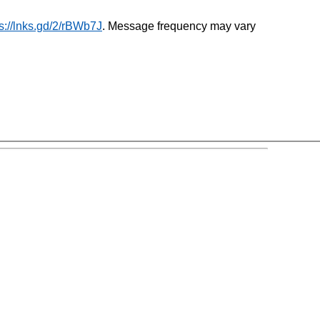
ps://lnks.gd/2/rBWb7J
. Message frequency may vary